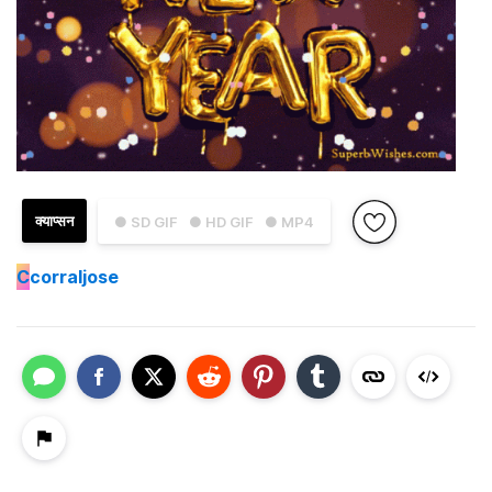
क्याप्सन
● SD GIF
● HD GIF
● MP4
C
corraljose