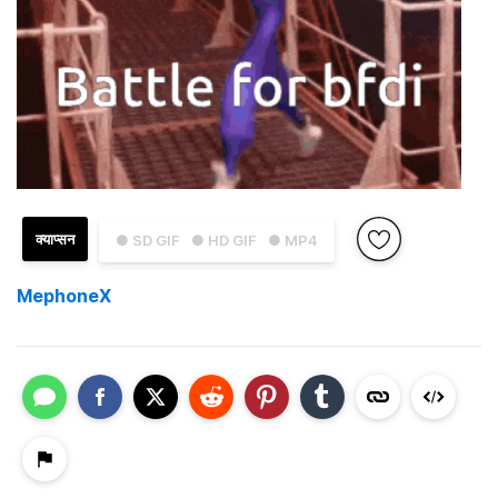
क्याप्सन
● SD GIF
● HD GIF
● MP4
MephoneX