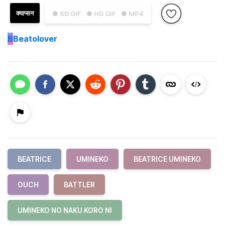
क्याप्सन
● SD GIF
● HD GIF
● MP4
B
Beatolover
BEATRICE
UMINEKO
BEATRICE UMINEKO
OUCH
BATTLER
UMINEKO NO NAKU KORO NI