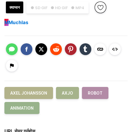
क्याप्सन
● SD GIF
● HD GIF
● MP4
M
Muchlas
AXEL JOHANSSON
AXJO
ROBOT
ANIMATION
URL सेयर गर्नुहोस्