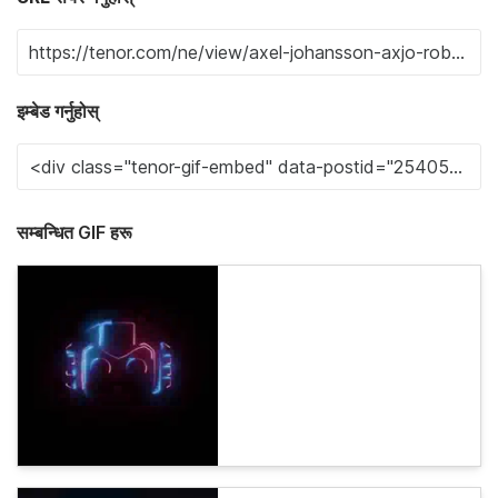
इम्बेड गर्नुहोस्
सम्बन्धित GIF हरू