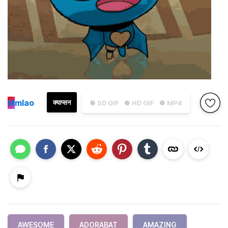
M
mlao
क्याप्सन
● SD GIF
● HD GIF
● MP4
AWESOME
ADORABAT
AMAZING