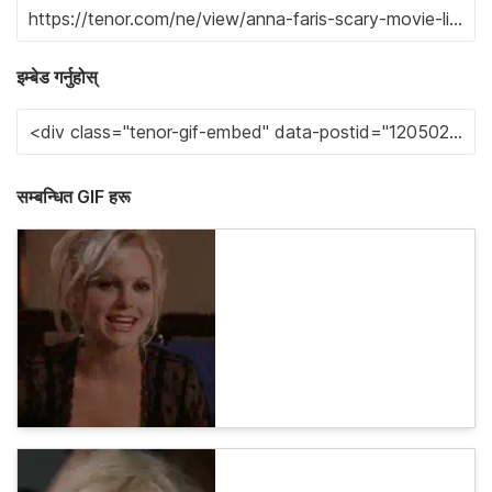
इम्बेड गर्नुहोस्
सम्बन्धित GIF हरू