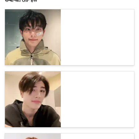
सम्बन्धित GIF हरू