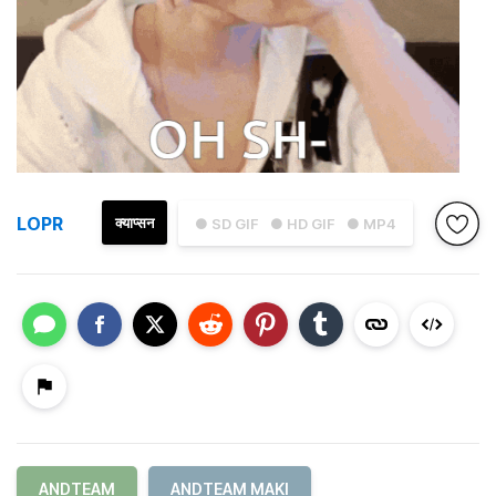
LOPR
क्याप्सन
● SD GIF
● HD GIF
● MP4
ANDTEAM
ANDTEAM MAKI