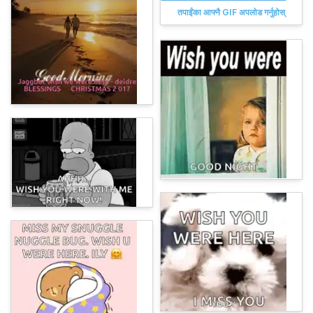
तपाईंका आफ्नै GIF अपलोड गर्नुहोस्