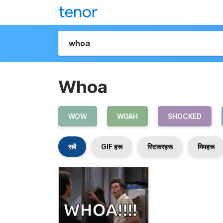
Whoa
WOW
WOAH
SHOCKED
सबै
GIF हरू
स्टिकरहरू
मिमहरू