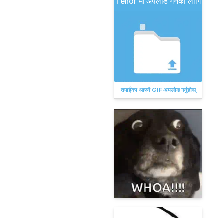
Tenor मा अपलोड गर्नका लागि
तपाईंका आफ्नै GIF अपलोड गर्नुहोस्