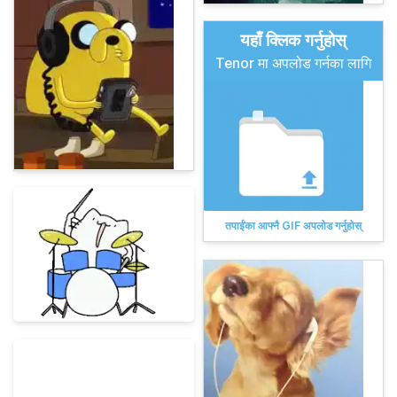
यहाँ क्लिक गर्नुहोस्
Tenor मा अपलोड गर्नका लागि
तपाईंका आफ्नै GIF अपलोड गर्नुहोस्