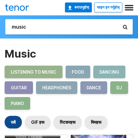
बनाउनुहोस्
साइन इन गर्नुहोस्
Music
LISTENING TO MUSIC
FOOD
DANCING
GUITAR
HEADPHONES
DANCE
DJ
PIANO
सबै
GIF हरू
स्टिकरहरू
मिमहरू