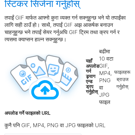
स्टिकर
सिर्जना गर्नुहोस्
तपाईं GIF मार्फत आफ्नो कुरा व्यक्त गर्न सक्नुहुन्छ भने यो तपाईंका
लागि सही ठाउँ हो। साथै, तपाईं GIF अझ आकर्षक बनाउन
चाहनुहुन्छ भने तपाईं सेयर गर्नुअघि GIF ट्रिम तथा क्रप गर्न र
त्यसमा क्याप्सन हाल्न सक्नुहुन्छ।
बढीमा
10
वटा
यहाँ
GIF,
अपलोड
गर्न
फाइलहरू
MP4,
ड्र्याग
ब्राउज
PNG
एन्ड
ड्रप
गर्नुहोस्
वा
गर्नुहोस्
JPG
फाइल
अपलोड गर्ने फाइलको URL
कुनै पनि GIF, MP4, PNG वा JPG फाइलको URL