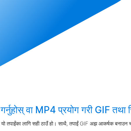
र्नुहोस्
वा MP4 प्रयोग गरी GIF तथा 
 भने यो तपाईंका लागि सही ठाउँ हो। साथै, तपाईं GIF अझ आकर्षक बनाउन चा