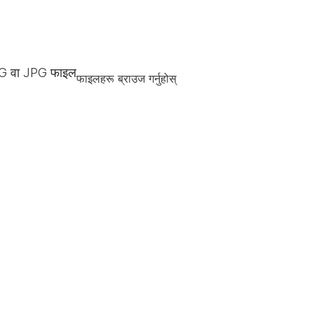
G वा JPG फाइल
फाइलहरू ब्राउज गर्नुहोस्