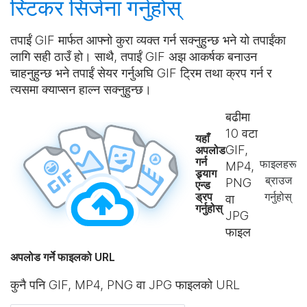
स्टिकर
सिर्जना गर्नुहोस्
तपाईं GIF मार्फत आफ्नो कुरा व्यक्त गर्न सक्नुहुन्छ भने यो तपाईंका
लागि सही ठाउँ हो। साथै, तपाईं GIF अझ आकर्षक बनाउन
चाहनुहुन्छ भने तपाईं सेयर गर्नुअघि GIF ट्रिम तथा क्रप गर्न र
त्यसमा क्याप्सन हाल्न सक्नुहुन्छ।
बढीमा
10
वटा
यहाँ
GIF,
अपलोड
गर्न
फाइलहरू
MP4,
ड्र्याग
ब्राउज
PNG
एन्ड
ड्रप
गर्नुहोस्
वा
गर्नुहोस्
JPG
फाइल
अपलोड गर्ने फाइलको URL
कुनै पनि GIF, MP4, PNG वा JPG फाइलको URL