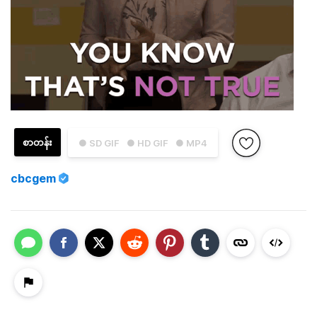
စာတန်း
● SD GIF
● HD GIF
● MP4
cbcgem