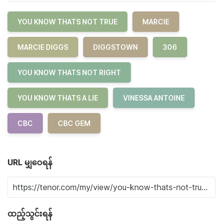
YOU KNOW THATS NOT TRUE
MARCIE
MARCIE DIGGS
DIGGSTOWN
306
YOU KNOW THATS NOT RIGHT
YOU KNOW THATS A LIE
VINESSA ANTOINE
CBC
CBC GEM
URL မျှဝေရန်
ထည့်သွင်းရန်