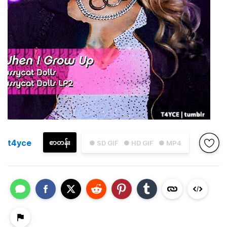
t4yce
စာတန်း
● SD GIF
● HD GIF
● MP4