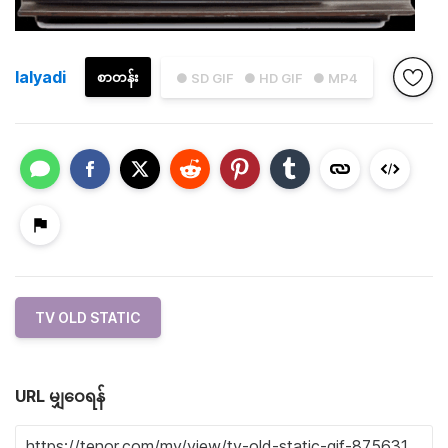
lalyadi
စာတန်း
● SD GIF
● HD GIF
● MP4
TV OLD STATIC
URL မျှဝေရန်