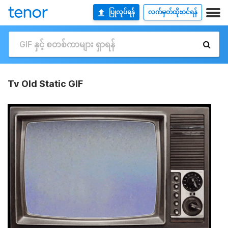
ပြုလုပ်ရန်
လက်မှတ်ထိုးဝင်ရန်
Tv Old Static GIF