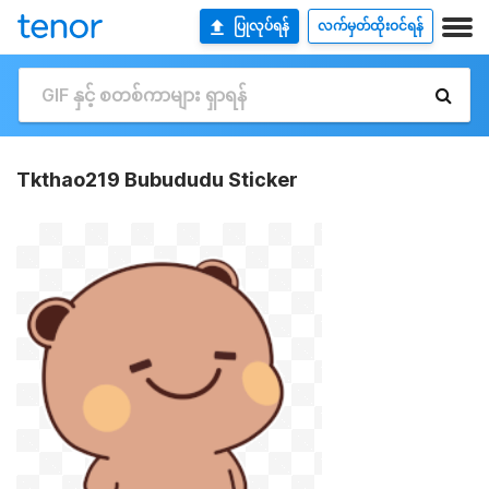
ပြုလုပ်ရန်
လက်မှတ်ထိုးဝင်ရန်
Tkthao219 Bubududu Sticker