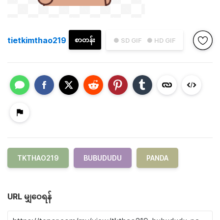
tietkimthao219
စာတန်း
● SD GIF
● HD GIF
TKTHAO219
BUBUDUDU
PANDA
URL မျှဝေရန်