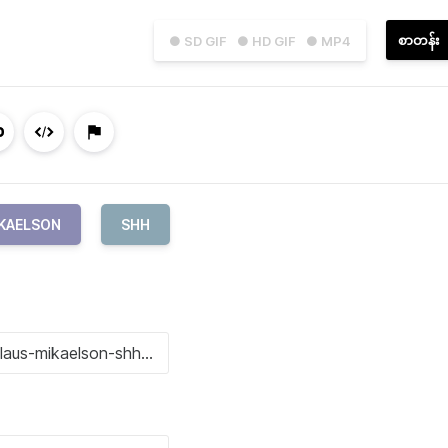
စာတန်း
● SD GIF
● HD GIF
● MP4
IKAELSON
SHH