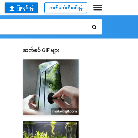
ပြုလုပ်ရန်
လက်မှတ်ထိုးဝင်ရန်
ဆက်စပ် GIF များ