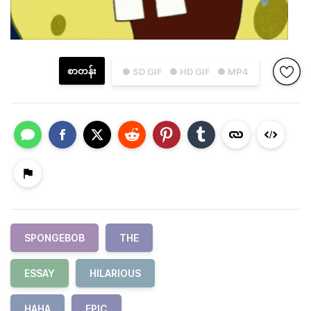
စာတန်း
● SD GIF
● HD GIF
● MP4
SPONGEBOB
THE
ESSAY
HILARIOUS
HAHA
EPIC