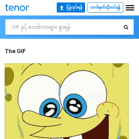
ပြုလုပ်ရန်
လက်မှတ်ထိုးဝင်ရန်
The GIF