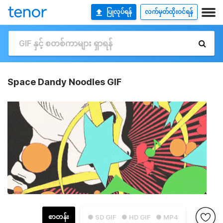
ပြုလုပ်ရန်
လက်မှတ်ထိုးဝင်ရန်
Space Dandy Noodles GIF
စာတန်း
● SD GIF
● HD GIF
● MP4