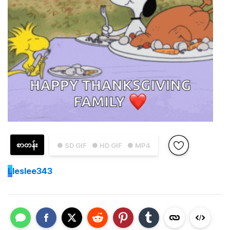
စာတန်း
● SD GIF
● HD GIF
● MP4
L
leslee343