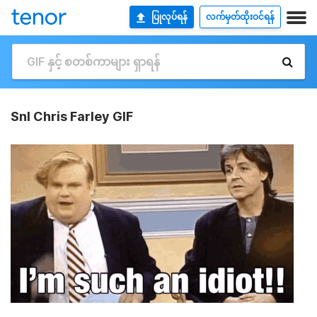
ပြုလုပ်ရန်
လက်မှတ်ထိုးဝင်ရန်
Snl Chris Farley GIF