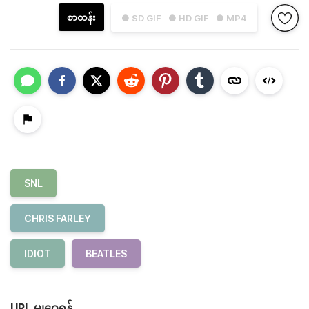
စာတန်း
● SD GIF
● HD GIF
● MP4
SNL
CHRIS FARLEY
IDIOT
BEATLES
URL မျှဝေရန်