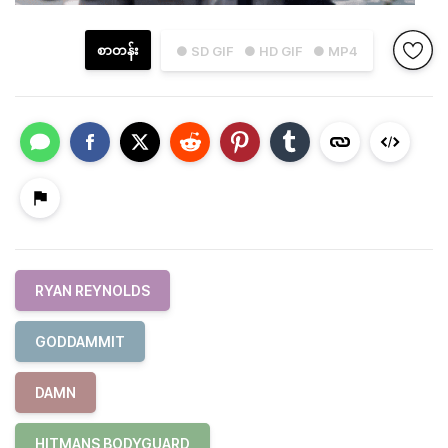
စာတန်း
● SD GIF
● HD GIF
● MP4
RYAN REYNOLDS
GODDAMMIT
DAMN
HITMANS BODYGUARD