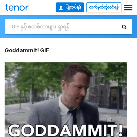
ပြုလုပ်ရန်
လက်မှတ်ထိုးဝင်ရန်
Goddammit! GIF