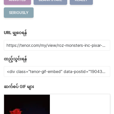
SERIOUSLY
URL မျှဝေရန်
ထည့်သွင်းရန်
ဆက်စပ် GIF များ