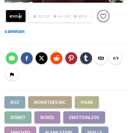
စာတန်း
● SD GIF
● HD GIF
● MP4
camman
ROZ
MONSTERS INC
PIXAR
DISNEY
BORED
EMOTIONLESS
ANNOYED
BLANK STARE
REALLY