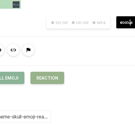
စာတန်း
● SD GIF
● HD GIF
● MP4
LL EMOJI
REACTION