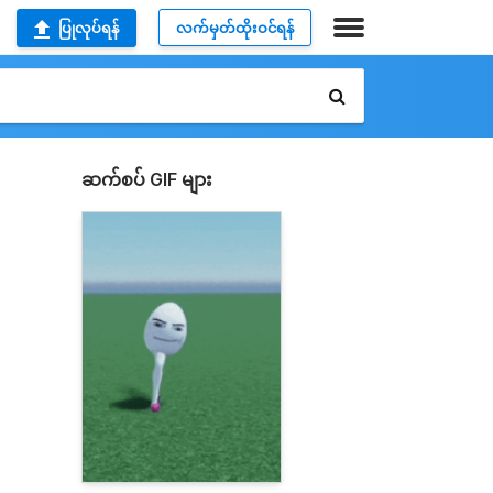
ပြုလုပ်ရန်
လက်မှတ်ထိုးဝင်ရန်
ဆက်စပ် GIF များ