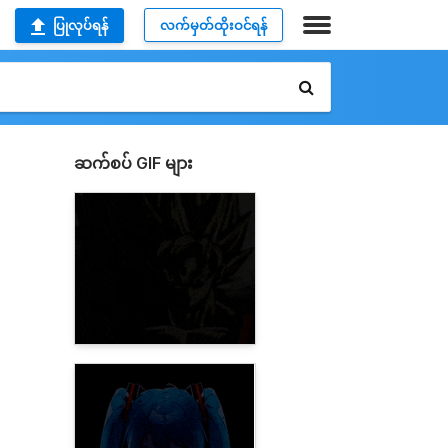
ပြုလုပ်ရန်
လက်မှတ်ထိုးဝင်ရန်
ဆက်စပ် GIF များ