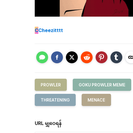
C
Cheezitttt
PROWLER
GOKU PROWLER MEME
THREATENING
MENACE
URL မျှဝေရန်