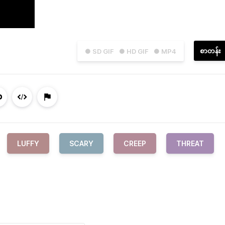
စာတန်း
● SD GIF
● HD GIF
● MP4
LUFFY
SCARY
CREEP
THREAT