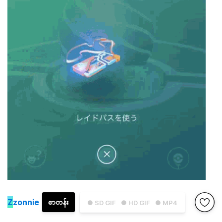
Z
zonnie
စာတန်း
● SD GIF
● HD GIF
● MP4