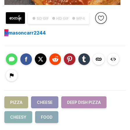
စာတန်း
● SD GIF
● HD GIF
● MP4
M
masoncarr2244
PIZZA
CHEESE
DEEP DISH PIZZA
CHEESY
FOOD