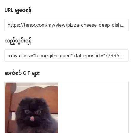
URL မျှဝေရန်
ထည့်သွင်းရန်
ဆက်စပ် GIF များ