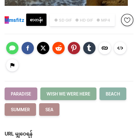
M
msfitz
စာတန်း
● SD GIF
● HD GIF
● MP4
PARADISE
WISH WE WERE HERE
BEACH
SUMMER
SEA
URL မျှဝေရန်