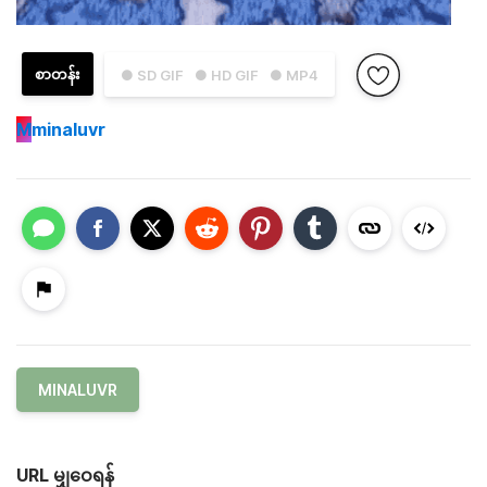
စာတန်း
● SD GIF
● HD GIF
● MP4
M
minaluvr
MINALUVR
URL မျှဝေရန်