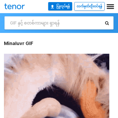
ပြုလုပ်ရန်
လက်မှတ်ထိုးဝင်ရန်
Minaluvr GIF