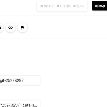
စာတန်း
● SD GIF
● HD GIF
● MP4