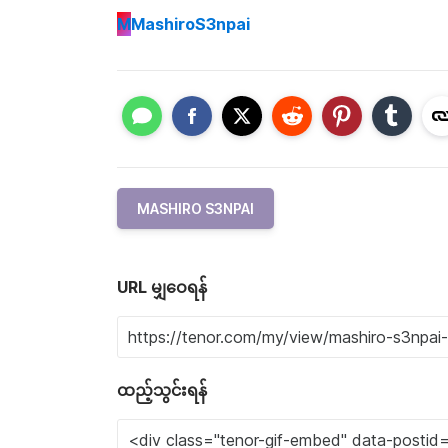
M
MashiroS3npai
MASHIRO S3NPAI
URL မျှဝေရန်
ထည့်သွင်းရန်