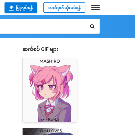
ပြုလုပ်ရန်
လက်မှတ်ထိုးဝင်ရန်
ဆက်စပ် GIF များ