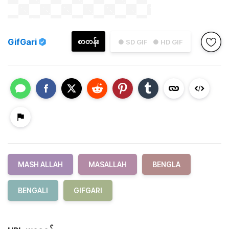
GifGari
စာတန်း
● SD GIF
● HD GIF
MASH ALLAH
MASALLAH
BENGLA
BENGALI
GIFGARI