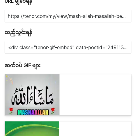
URL မျှဝေရန်
ထည့်သွင်းရန်
ဆက်စပ် GIF များ