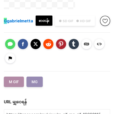
G
gabrielmetta
စာတန်း
● SD GIF
● HD GIF
M GIF
MG
URL မျှဝေရန်