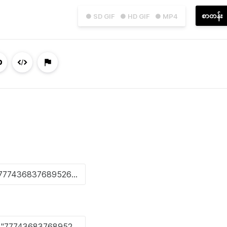
စာတန်း
● SD GIF
● HD GIF
● MP4