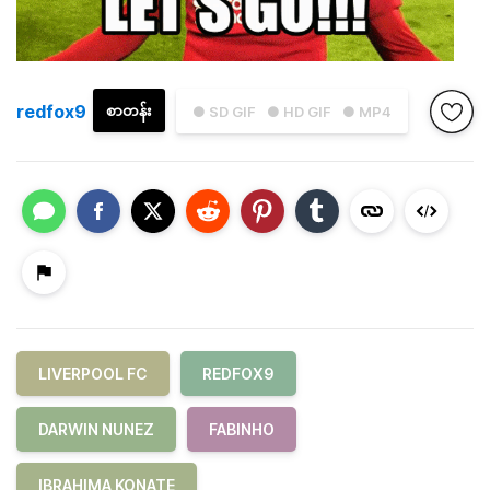
redfox9
စာတန်း
● SD GIF
● HD GIF
● MP4
LIVERPOOL FC
REDFOX9
DARWIN NUNEZ
FABINHO
IBRAHIMA KONATE