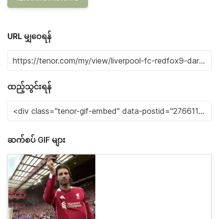
URL မျှဝေရန်
ထည့်သွင်းရန်
ဆက်စပ် GIF များ