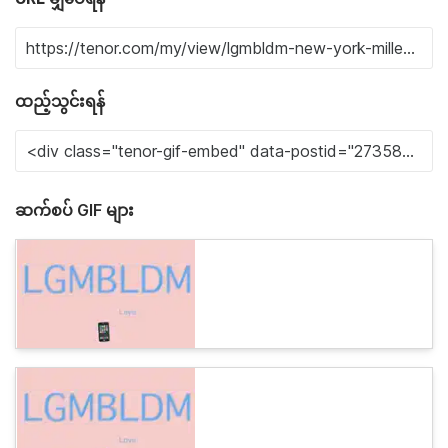
ထည့်သွင်းရန်
ဆက်စပ် GIF များ