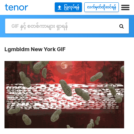
ပြုလုပ်ရန်
လက်မှတ်ထိုးဝင်ရန်
Lgmbldm New York GIF