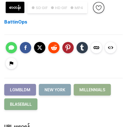
စာတန်း
● SD GIF
● HD GIF
● MP4
BattinOps
LGMBLDM
NEW YORK
MILLENNIALS
BLASEBALL
URL မျှဝေရန်