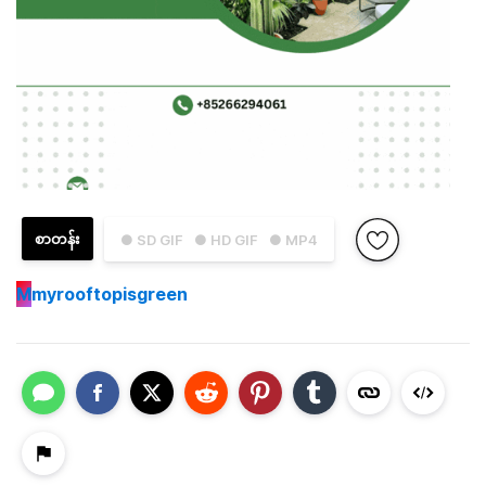
စာတန်း
● SD GIF
● HD GIF
● MP4
M
myrooftopisgreen