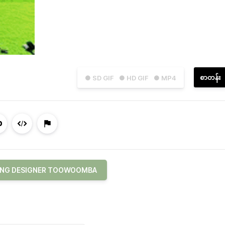
စာတန်း
● SD GIF
● HD GIF
● MP4
ING DESIGNER TOOWOOMBA