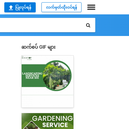
ပြုလုပ်ရန်
လက်မှတ်ထိုးဝင်ရန်
ဆက်စပ် GIF များ