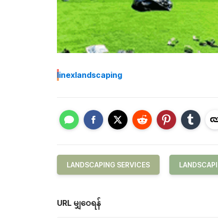
I
inexlandscaping
LANDSCAPING SERVICES
LANDSCAP
URL မျှဝေရန်