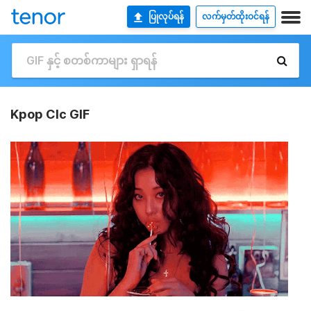
ပြုလုပ်ရန်
လက်မှတ်ထိုးဝင်ရန်
Kpop Clc GIF