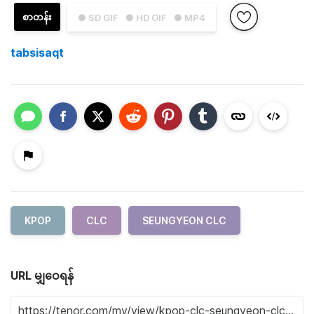
စာတန်း
● SD GIF
● HD GIF
● MP4
tabsisaqt
KPOP
CLC
SEUNGYEON CLC
URL မျှဝေရန်