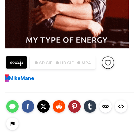
စာတန်း
● SD GIF
● HD GIF
● MP4
M
MikeMane