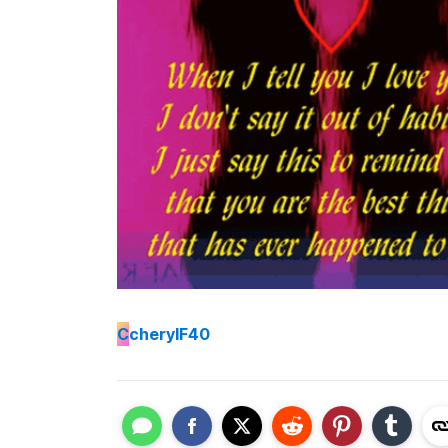
C
cherylF40