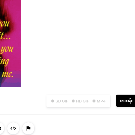
စာတန်း
● SD GIF
● HD GIF
● MP4