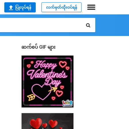
ပြုလုပ်ရန်
လက်မှတ်ထိုးဝင်ရန်
ဆက်စပ် GIF များ