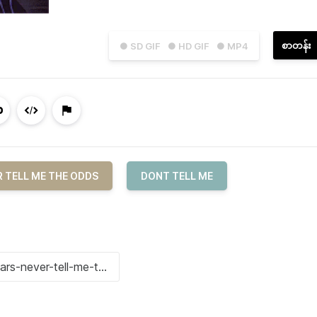
စာတန်း
● SD GIF
● HD GIF
● MP4
 TELL ME THE ODDS
DONT TELL ME