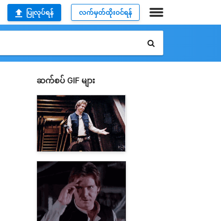
ပြုလုပ်ရန်
လက်မှတ်ထိုးဝင်ရန်
ဆက်စပ် GIF များ