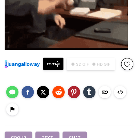
J
juangalloway
စာတန်း
● SD GIF
● HD GIF
GROUP
TEXT
CHAT