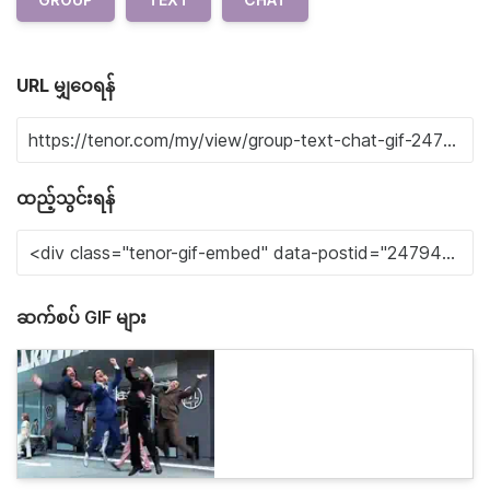
URL မျှဝေရန်
ထည့်သွင်းရန်
ဆက်စပ် GIF များ