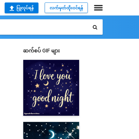
ပြုလုပ်ရန်
လက်မှတ်ထိုးဝင်ရန်
ဆက်စပ် GIF များ