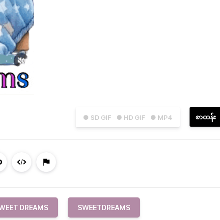
စာတန်း
● SD GIF
● HD GIF
● MP4
WEET DREAMS
SWEETDREAMS