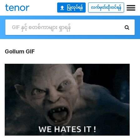
ပြုလုပ်ရန်
လက်မှတ်ထိုးဝင်ရန်
Gollum GIF