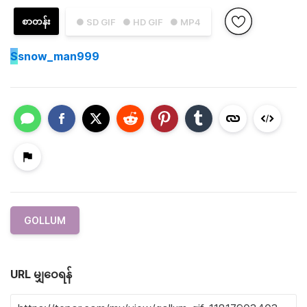
စာတန်း
● SD GIF
● HD GIF
● MP4
S
snow_man999
GOLLUM
URL မျှဝေရန်