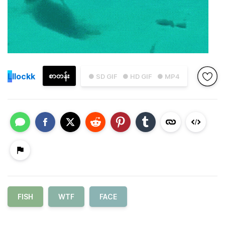
L
llockk
စာတန်း
● SD GIF
● HD GIF
● MP4
FISH
WTF
FACE