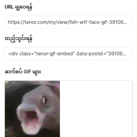
URL မျှဝေရန်
ထည့်သွင်းရန်
ဆက်စပ် GIF များ