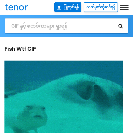
ပြုလုပ်ရန်
လက်မှတ်ထိုးဝင်ရန်
Fish Wtf GIF