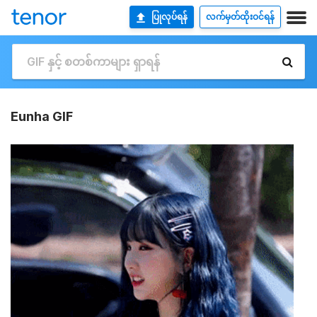
ပြုလုပ်ရန်
လက်မှတ်ထိုးဝင်ရန်
Eunha GIF