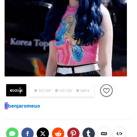
စာတန်း
● SD GIF
● HD GIF
● MP4
B
benjaromeuo