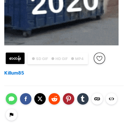
စာတန်း
● SD GIF
● HD GIF
● MP4
Killum85