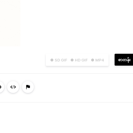
စာတန်း
● SD GIF
● HD GIF
● MP4