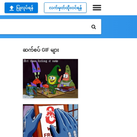
ပြုလုပ်ရန်
လက်မှတ်ထိုးဝင်ရန်
ဆက်စပ် GIF များ