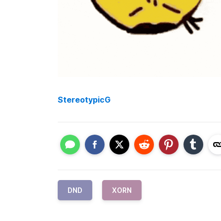
StereotypicG
DND
XORN