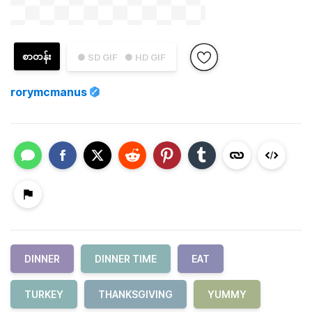
စာတန်း
● SD GIF
● HD GIF
rorymcmanus
DINNER
DINNER TIME
EAT
TURKEY
THANKSGIVING
YUMMY